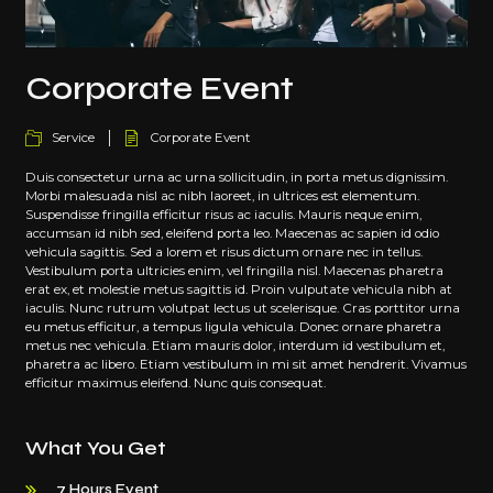
Corporate Event
Service
Corporate Event
Duis consectetur urna ac urna sollicitudin, in porta metus dignissim.
Morbi malesuada nisl ac nibh laoreet, in ultrices est elementum.
Suspendisse fringilla efficitur risus ac iaculis. Mauris neque enim,
accumsan id nibh sed, eleifend porta leo. Maecenas ac sapien id odio
vehicula sagittis. Sed a lorem et risus dictum ornare nec in tellus.
Vestibulum porta ultricies enim, vel fringilla nisl. Maecenas pharetra
erat ex, et molestie metus sagittis id. Proin vulputate vehicula nibh at
iaculis. Nunc rutrum volutpat lectus ut scelerisque. Cras porttitor urna
eu metus efficitur, a tempus ligula vehicula. Donec ornare pharetra
metus nec vehicula. Etiam mauris dolor, interdum id vestibulum et,
pharetra ac libero. Etiam vestibulum in mi sit amet hendrerit. Vivamus
efficitur maximus eleifend. Nunc quis consequat.
What You Get
7 Hours Event