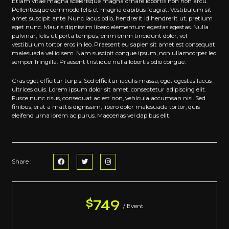
Etiam vitae magna scelerisque magna ornare lobortis non non arcu.
Pellentesque commodo felis et magna dapibus feugiat. Vestibulum sit
amet suscipit ante. Nunc lacus odio, hendrerit id hendrerit ut, pretium
eget nunc. Mauris dignissim libero elementum egestas egestas. Nulla
pulvinar, felis ut porta tempus, enim enim tincidunt dolor, vel
vestibulum tortor eros in leo. Praesent eu sapien sit amet est consequat
malesuada vel id sem. Nam suscipit congue ipsum, non ullamcorper leo
semper fringilla. Praesent tristique nulla lobortis odio congue.
Cras eget efficitur turpis. Sed efficitur iaculis massa, eget egestas lacus
ultrices quis. Lorem ipsum dolor sit amet, consectetur adipiscing elit.
Fusce nunc risus, consequat ac est non, vehicula accumsan nisl. Sed
finibus, erat a mattis dignissim, libero dolor malesuada tortor, quis
eleifend urna lorem ac purus. Maecenas vel dapibus elit.
F
T
I
Share :
a
w
n
c
i
s
e
t
t
b
t
a
o
e
g
o
r
r
$749
k
a
/ Event
m